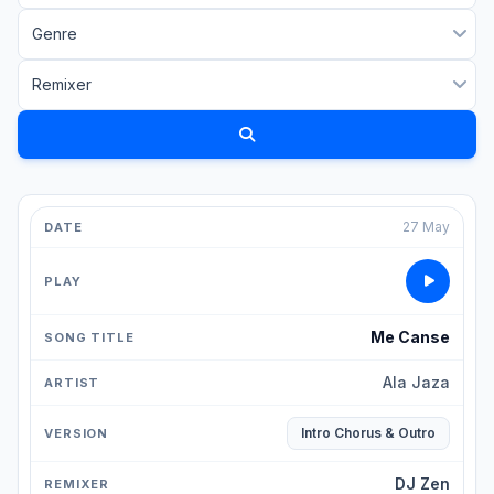
27 May
Me Canse
Ala Jaza
Intro Chorus & Outro
DJ Zen