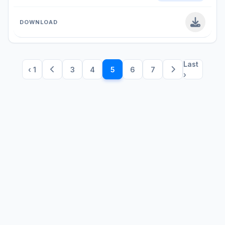
Last
‹ 1
3
4
5
6
7
›