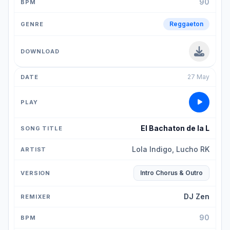
90
Reggaeton
27 May
El Bachaton de la L
Lola Indigo, Lucho RK
Intro Chorus & Outro
DJ Zen
90