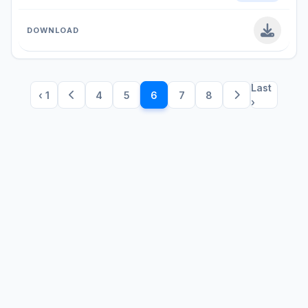
Last
‹ 1
4
5
6
7
8
›