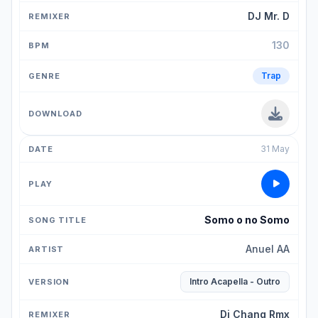
DJ Mr. D
130
Trap
31 May
Somo o no Somo
Anuel AA
Intro Acapella - Outro
Dj Chang Rmx