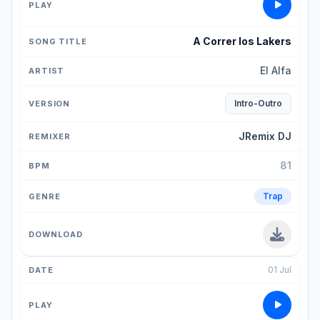
A Correr los Lakers
El Alfa
Intro-Outro
JRemix DJ
81
Trap
01 Jul