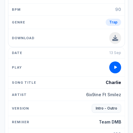
90
Trap
13 Sep
Charlie
6ix9ine Ft Smilez
Intro - Outro
Team DMB