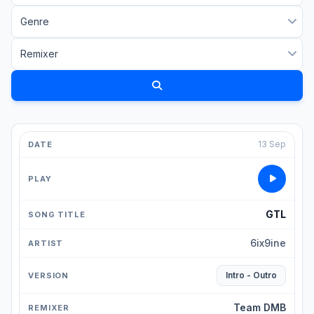
13 Sep
GTL
6ix9ine
Intro - Outro
Team DMB