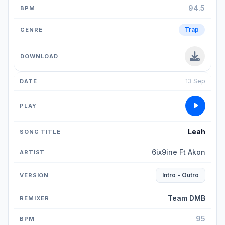
94.5
Trap
13 Sep
Leah
6ix9ine Ft Akon
Intro - Outro
Team DMB
95