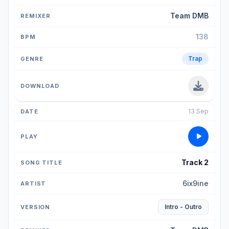
Team DMB
138
Trap
13 Sep
Track 2
6ix9ine
Intro - Outro