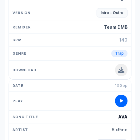
Intro - Outro
Team DMB
140
Trap
13 Sep
AVA
6ix9ine