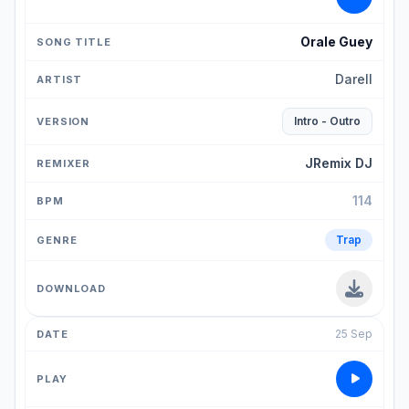
Orale Guey
Darell
Intro - Outro
JRemix DJ
114
Trap
25 Sep