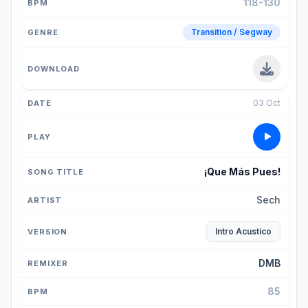
118-130
Transition / Segway
03 Oct
¡Que Más Pues!
Sech
Intro Acustico
DMB
85