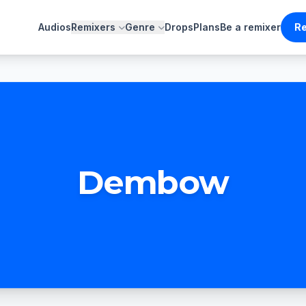
Audios
Remixers
Genre
Drops
Plans
Be a remixer
Re
Dembow