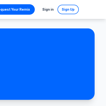
quest Your Remix
Sign in
Sign Up