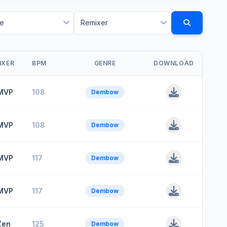
IXER
BPM
GENRE
DOWNLOAD
MVP
108
Dembow
MVP
108
Dembow
MVP
117
Dembow
MVP
117
Dembow
Zen
125
Dembow