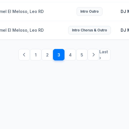
mel El Meloso, Leo RD
DJ 
Intro Outro
mel El Meloso, Leo RD
DJ 
Intro Chorus & Outro
Last
1
2
3
4
5
›