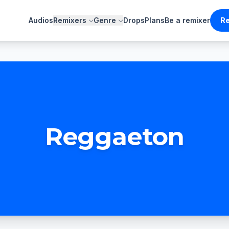
Audios
Remixers
Genre
Drops
Plans
Be a remixer
Re
Reggaeton