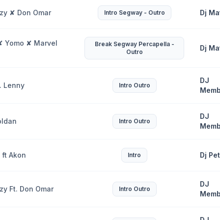
zy ✘ Don Omar
Dj Ma
Intro Segway - Outro
✘ Yomo ✘ Marvel
Break Segway Percapella -
Dj Ma
Outro
DJ
t. Lenny
Intro Outro
Memb
DJ
oldan
Intro Outro
Memb
 ft Akon
Dj Pe
Intro
DJ
y Ft. Don Omar
Intro Outro
Memb
DJ