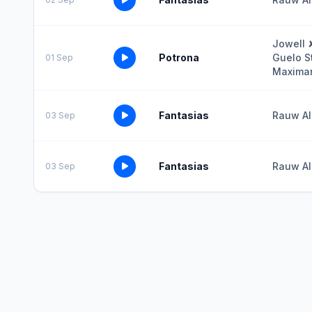
Jowell 
Potrona
Guelo S
01 Sep
Maxima
Fantasias
Rauw Al
03 Sep
Fantasias
Rauw Al
03 Sep