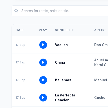
DATE
PLAY
SONG TITLE
ARTIST
Vacilon
Don Om
17 Sep
Anuel A
China
17 Sep
Karol G
Bailemos
Manuel 
17 Sep
La Perfecta
Gocho
17 Sep
Ocacion