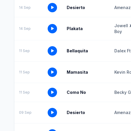
Desierto
Amenaz
14 Sep
Jowell 
Plakata
14 Sep
Boy
Bellaquita
Dalex F
11 Sep
Mamasita
Kevin R
11 Sep
Como No
Becky G
11 Sep
Desierto
Amenazz
09 Sep