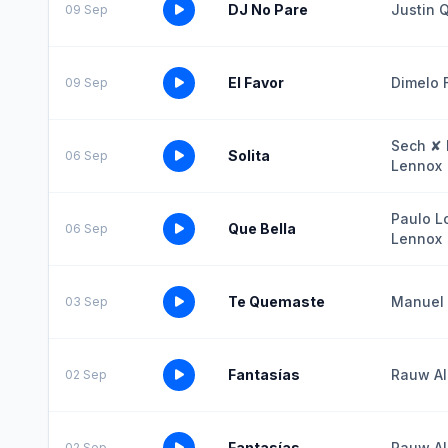
DJ No Pare
Justin Q
09 Sep
El Favor
Dimelo 
09 Sep
Sech ✘ 
Solita
06 Sep
Lennox
Paulo Lo
Que Bella
06 Sep
Lennox
Te Quemaste
Manuel 
03 Sep
Fantasías
Rauw Al
02 Sep
Fantasías
Rauw Al
02 Sep