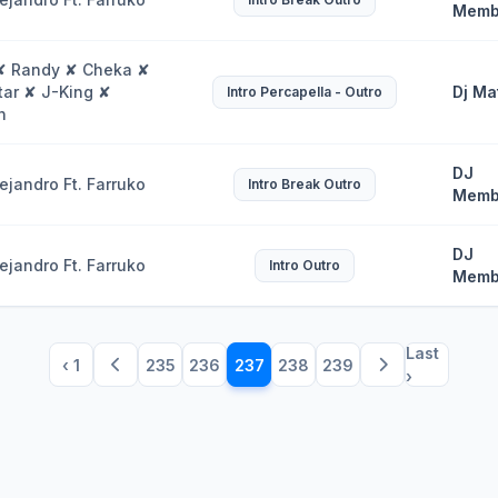
Memb
✘ Randy ✘ Cheka ✘
tar ✘ J-King ✘
Dj Ma
Intro Percapella - Outro
n
DJ
ejandro Ft. Farruko
Intro Break Outro
Memb
DJ
ejandro Ft. Farruko
Intro Outro
Memb
Last
‹ 1
235
236
237
238
239
›