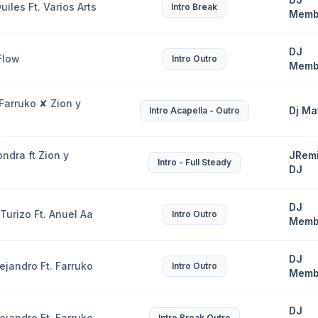
uiles Ft. Varios Arts
Intro Break
Memb
DJ
Flow
Intro Outro
Memb
Farruko ✘ Zion y
Dj Ma
Intro Acapella - Outro
ndra ft Zion y
JRem
Intro - Full Steady
DJ
DJ
Turizo Ft. Anuel Aa
Intro Outro
Memb
DJ
ejandro Ft. Farruko
Intro Outro
Memb
DJ
ejandro Ft. Farruko
Intro Break Outro