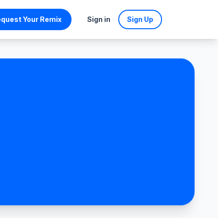
quest Your Remix
Sign in
Sign Up